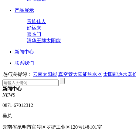
产品展示
贵族佳人
好运来
喜临门
清华王牌太阳能
新闻中心
联系我们
热门关键词：
云南太阳能
真空管太阳能热水器
太阳能热水器
新闻中心
NEWS
0871-67012312
吴总
云南省昆明市官渡区罗衙工业区120号1楼101室