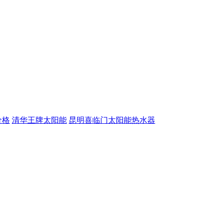
价格
清华王牌太阳能
昆明喜临门太阳能热水器