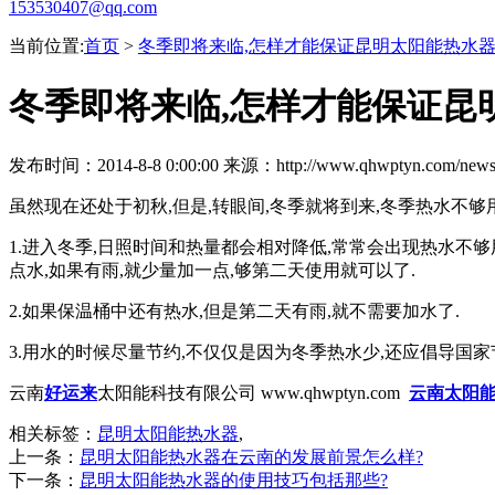
153530407@qq.com
当前位置:
首页
>
冬季即将来临,怎样才能保证昆明太阳能热水器
冬季即将来临,怎样才能保证昆
发布时间：2014-8-8 0:00:00 来源：http://www.qhwptyn.com/news8
虽然现在还处于初秋,但是,转眼间,冬季就将到来,冬季热水不够
1.
进入冬季
,日照时间和热量都会相对降低,常常会出现热水不够
点水,如果有雨,就少量加一点,够第二天使用就可以了.
2.
如果保温桶中还有热水
,但是第二天有雨,就不需要加水了.
3.
用水的时候尽量节约
,不仅仅是因为冬季热水少,还应倡导国家
云南
好运来
太阳能科技有限公司 www.qhwptyn.com
云南太阳
相关标签：
昆明太阳能热水器
,
上一条：
昆明太阳能热水器在云南的发展前景怎么样?
下一条：
昆明太阳能热水器的使用技巧包括那些?