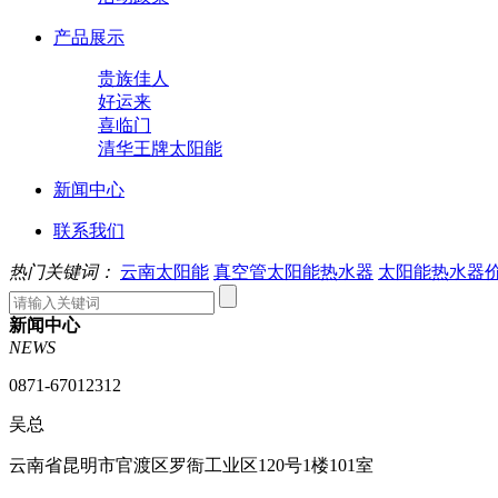
产品展示
贵族佳人
好运来
喜临门
清华王牌太阳能
新闻中心
联系我们
热门关键词：
云南太阳能
真空管太阳能热水器
太阳能热水器
新闻中心
NEWS
0871-67012312
吴总
云南省昆明市官渡区罗衙工业区120号1楼101室