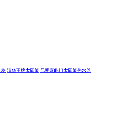
价格
清华王牌太阳能
昆明喜临门太阳能热水器