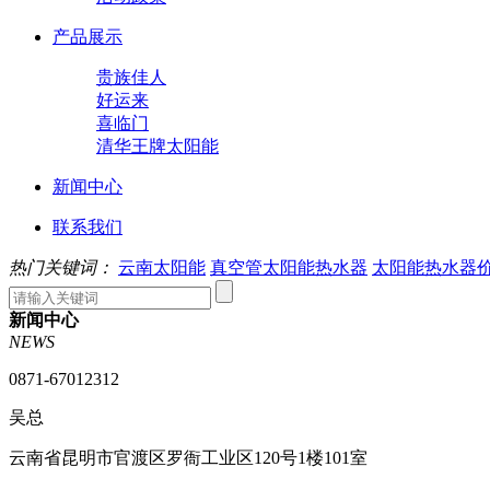
产品展示
贵族佳人
好运来
喜临门
清华王牌太阳能
新闻中心
联系我们
热门关键词：
云南太阳能
真空管太阳能热水器
太阳能热水器
新闻中心
NEWS
0871-67012312
吴总
云南省昆明市官渡区罗衙工业区120号1楼101室