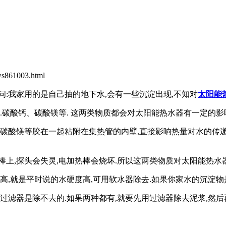
861003.html
问
:
我家用的是自己抽的地下水
,
会有一些沉淀出现
,
不知对
太阳能
.
碳酸钙、碳酸镁等
.
这两类物质都会对太阳能热水器有一定的影
碳酸镁等胶在一起粘附在集热管的内壁
,
直接影响热量对水的传
棒上
,
探头会失灵
,
电加热棒会烧坏
.
所以这两类物质对太阳能热水
高
,
就是平时说的水硬度高
,
可用软水器除去
.
如果你家水的沉淀物
过滤器是除不去的
.
如果两种都有
,
就要先用过滤器除去泥浆
,
然后