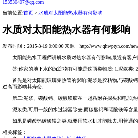
153530407@qq.com
当前位置:
首页
>
水质对太阳能热水器有何影响
水质对太阳能热水器有何影响
发布时间：2015-3-19 0:00:00 来源：http://www.qhwptyn.com/news
太阳能热水工程师讲解水质对热水器有何影响
,
最近有客户
答
:
你家的地下水的沉淀物有可能是这两类物质
: 1.
泥浆类
; 2
首先是对太阳能玻璃集热管的影响
:
泥浆是胶粘物
,
与碳酸钙
过高而影响其寿命
.
第二
:
泥浆、碳酸钙、碳酸镁胶在一起粘附在探头和电加热
泥浆类
,
可用一般的水过滤器除去
,
而碳酸钙和碳酸镁等含量
如果是碳酸钙碳酸镁之类
,
就要用软水机才能除去
,
用普通的
相关标签：