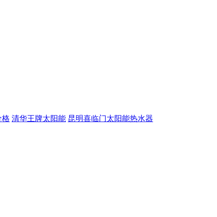
价格
清华王牌太阳能
昆明喜临门太阳能热水器