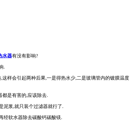
热水器
有没有影响
?
响
.
递
,
这样会引起两种后果
,
一是得热水少
,
二是玻璃管内的镀膜温度
器都是有害的
,
应该除去
.
是泥浆
,
就只装个过滤器就行了
.
再经软水器除去碳酸钙碳酸镁
.