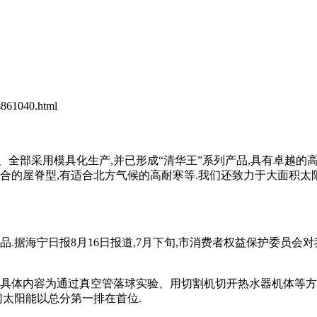
61040.html
部采用模具化生产,并已形成“清华王”系列产品,具有卓越的高
结合的屋脊型,有适合北方气候的高耐寒等.我们还致力于大面积太
品.据海宁日报
8
月
16
日报道
,7
月下旬
,市消费者权益保护委员会对
,具体内容为通过真空管落球实验、用切割机切开热水器机体等方
门太阳能以总分第一排在首位.