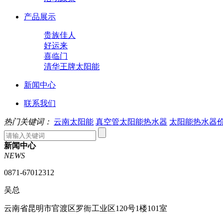
产品展示
贵族佳人
好运来
喜临门
清华王牌太阳能
新闻中心
联系我们
热门关键词：
云南太阳能
真空管太阳能热水器
太阳能热水器
新闻中心
NEWS
0871-67012312
吴总
云南省昆明市官渡区罗衙工业区120号1楼101室