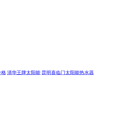
价格
清华王牌太阳能
昆明喜临门太阳能热水器