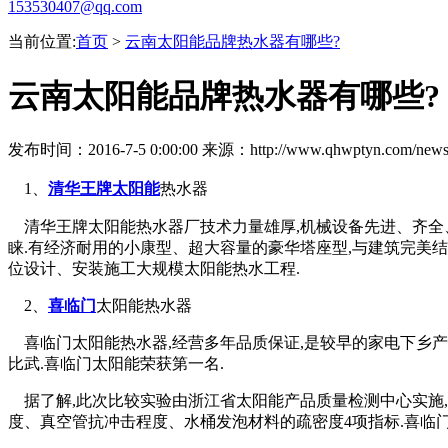
153530407@qq.com
当前位置:
首页
>
云南太阳能品牌热水器有哪些?
云南太阳能品牌热水器有哪些?
发布时间：2016-7-5 0:00:00 来源：http://www.qhwptyn.com/news8
1
、
清华王牌太阳能
热水器
清华王牌太阳能热水器厂技术力量雄厚,机械设备先进、齐全、全
睐.有经济耐用的小康型、超大容量的豪华塔座型,与建筑完美
位设计、安装施工大规模太阳能热水工程.
2
、
喜临门
太阳能热水器
喜临门太阳能热水器,经营多年品质保证,是较早的家电下乡产
比武
.喜临门太阳能荣获第一名.
据了解,此次比较实验由浙江省太阳能产品质量检测中心实施
度、真空管抗冲击程度、水桶发泡材料的疏密度
4
项指标
.喜临