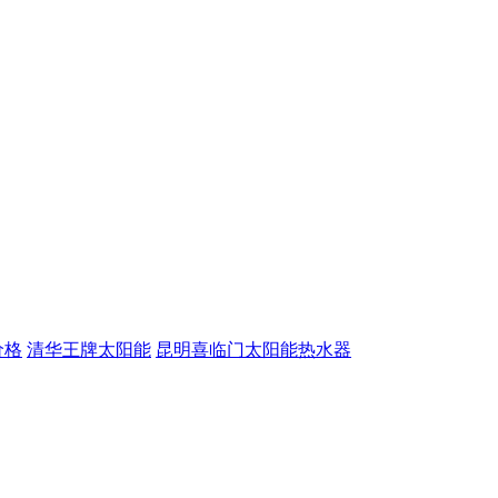
价格
清华王牌太阳能
昆明喜临门太阳能热水器